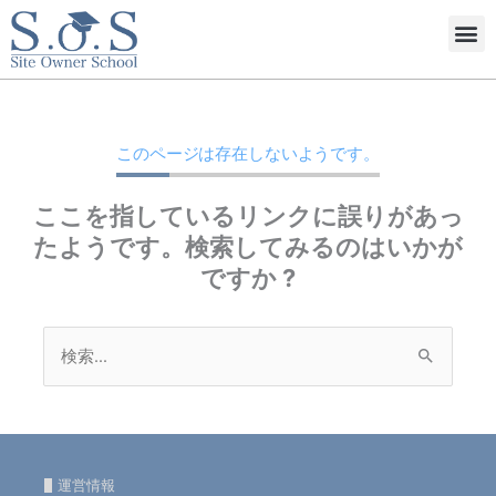
内
メ
容
ニ
を
ュ
ス
ー
キ
このページは存在しないようです。
ッ
プ
ここを指しているリンクに誤りがあっ
たようです。検索してみるのはいかが
ですか ?
検
索
対
象:
運営情報