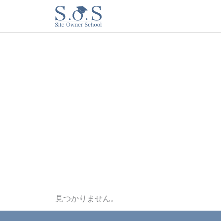
内
容
を
ス
キ
ッ
プ
見つかりません。