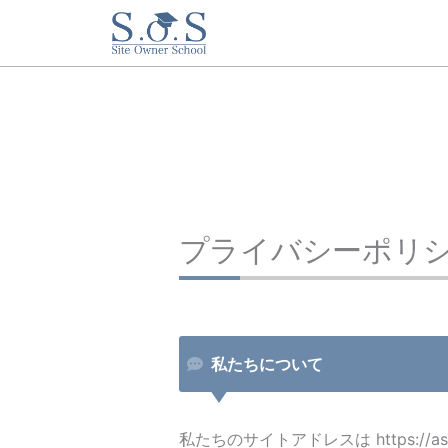
内
容
を
ス
キ
ッ
プ
プライバシーポリ
私たちについて
私たちのサイトアドレスは https://ass